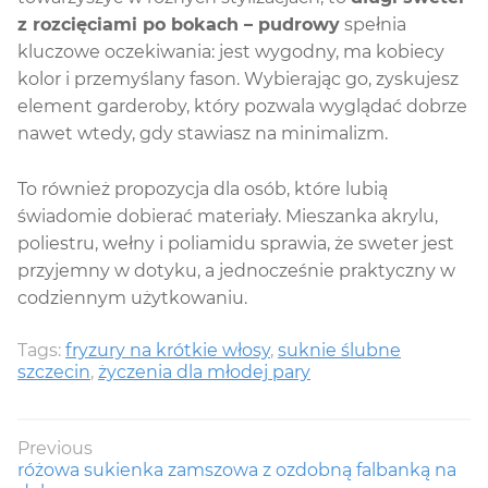
z rozcięciami po bokach – pudrowy
spełnia
kluczowe oczekiwania: jest wygodny, ma kobiecy
kolor i przemyślany fason. Wybierając go, zyskujesz
element garderoby, który pozwala wyglądać dobrze
nawet wtedy, gdy stawiasz na minimalizm.
To również propozycja dla osób, które lubią
świadomie dobierać materiały. Mieszanka akrylu,
poliestru, wełny i poliamidu sprawia, że sweter jest
przyjemny w dotyku, a jednocześnie praktyczny w
codziennym użytkowaniu.
Tags:
fryzury na krótkie włosy
,
suknie ślubne
szczecin
,
życzenia dla młodej pary
Nawigacja
Previous
Previous
różowa sukienka zamszowa z ozdobną falbanką na
wpisu