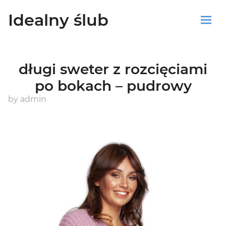
Idealny ślub
Sklep
długi sweter z rozcięciami
Blog
po bokach – pudrowy
Koszyk
by
admin