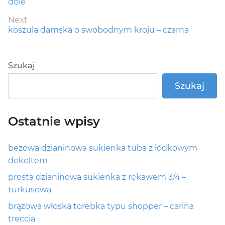
post:
dole
Next
Next
koszula damska o swobodnym kroju – czarna
post:
Szukaj
Szukaj
Ostatnie wpisy
beżowa dzianinowa sukienka tuba z łódkowym
dekoltem
prosta dzianinowa sukienka z rękawem 3/4 –
turkusowa
brązowa włoska torebka typu shopper – carina
treccia