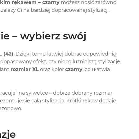
tkim rękawem – czarny
możesz nosić zarówno
ależy Ci na bardziej dopracowanej stylizacji.
e – wybierz swój
L (42)
. Dzięki temu łatwiej dobrać odpowiednią
 dopasowany efekt, czy nieco luźniejszą stylizację.
iant
rozmiar XL
oraz kolor
czarny
, co ułatwia
racuje” na sylwetce – dobrze dobrany rozmiar
rezentuje się cała stylizacja. Krótki rękaw dodaje
sezonowo.
azje