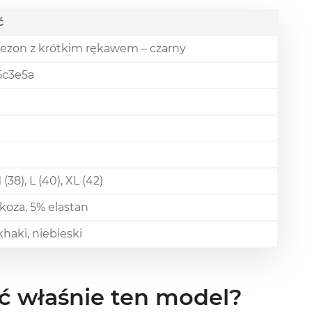
ć
zon z krótkim rękawem – czarny
5c3e5a
 (38), L (40), XL (42)
koza, 5% elastan
khaki, niebieski
ć właśnie ten model?